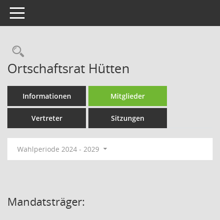
Toggle navigation
Rechercheauswahl
Ortschaftsrat Hütten
Informationen
Mitglieder
Vertreter
Sitzungen
Wahlperiode 2024 - 2029
Mandatsträger: