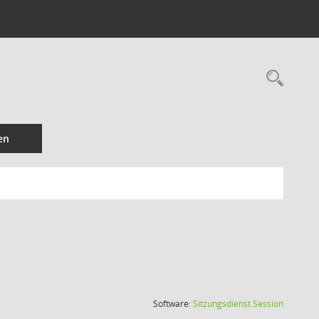
Rec
en
(Wird in
Software:
Sitzungsdienst
Session