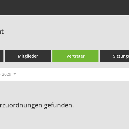
t
Mitglieder
Vertreter
Sitzung
- 2029
erzuordnungen gefunden.