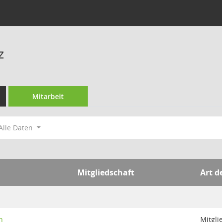
z
Mitarbeit
Alle Daten
Mitgliedschaft
Art d
n
Mitgli