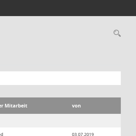
Rec
er Mitarbeit
von
ed
03.07.2019