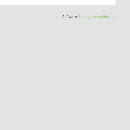
(Wird in
Software:
Sitzungsdienst
Session