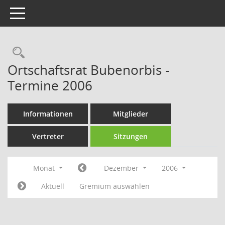
Toggle navigation
Rechercheauswahl
Ortschaftsrat Bubenorbis -
Termine 2006
Informationen
Mitglieder
Vertreter
Sitzungen
Monat
Dezember
2006
Aktuell
Gremium auswählen