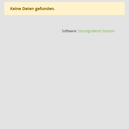
Keine Daten gefunden.
(Wird in
Software:
Sitzungsdienst
Session