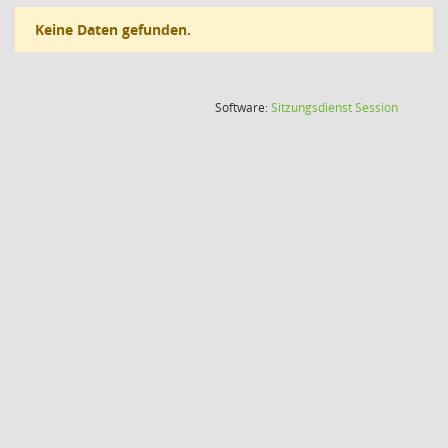
Keine Daten gefunden.
(Wird in
Software:
Sitzungsdienst
Session