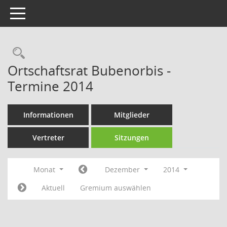
Toggle navigation
Rechercheauswahl
Ortschaftsrat Bubenorbis -
Termine 2014
Informationen
Mitglieder
Vertreter
Sitzungen
Monat
Dezember
2014
Aktuell
Gremium auswählen