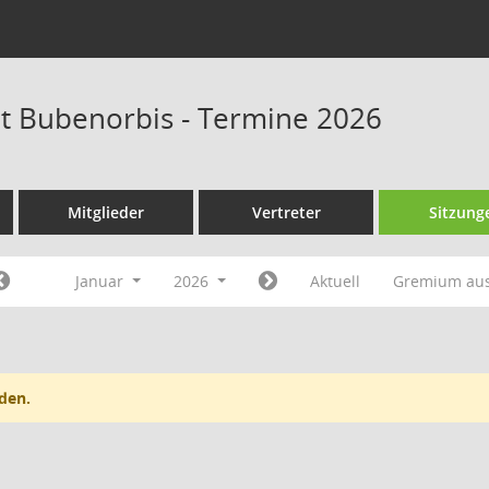
at Bubenorbis - Termine 2026
Mitglieder
Vertreter
Sitzung
Januar
2026
Aktuell
Gremium au
den.