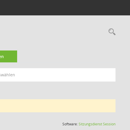
Rec
en
swählen
(Wird in
Software:
Sitzungsdienst
Session