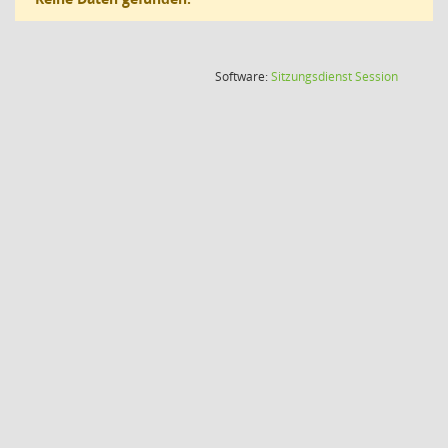
(Wird in
Software:
Sitzungsdienst
Session