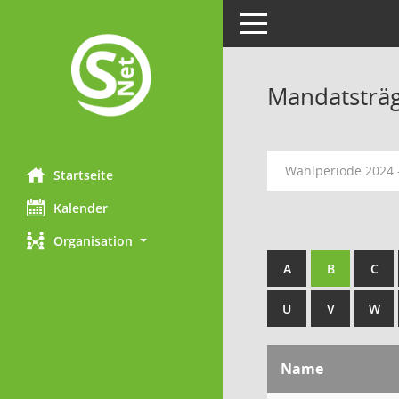
Toggle navigation
Mandatsträ
Wahlperiode 2024 
Startseite
Kalender
Organisation
A
B
C
U
V
W
Name