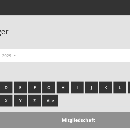
ger
- 2029
D
E
F
G
H
I
J
K
L
X
Y
Z
Alle
Mitgliedschaft