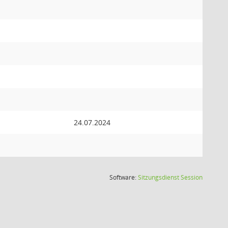
24.07.2024
(Wird in
Software:
Sitzungsdienst
Session