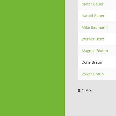
Dieter Bauer
Harald Bauer
Mike Baumann
Werner Benz
Magnus Bluhm
Doris Braun
Volker Braun
7 Sätze