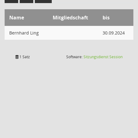
Name
Mitgliedschaft
bis
Bernhard Ling
30.09.2024
(Wird in
1 Satz
Software:
Sitzungsdienst
Session