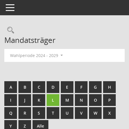
Toggle navigation
Rechercheauswahl
Mandatsträger
Wahlperiode 2024 - 2029
A
B
C
D
E
F
G
H
I
J
K
L
M
N
O
P
Q
R
S
T
U
V
W
X
Y
Z
Alle