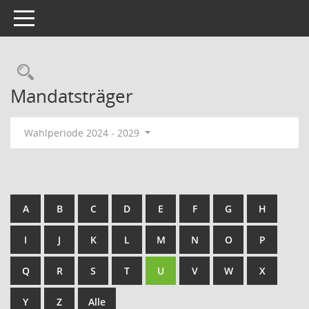
Toggle navigation
Rechercheauswahl
Mandatsträger
Wahlperiode 2024 - 2029
A
B
C
D
E
F
G
H
I
J
K
L
M
N
O
P
Q
R
S
T
U
V
W
X
Y
Z
Alle