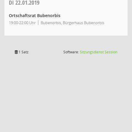
DI
22.01.2019
Ortschaftsrat Bubenorbis
19:00-22:00 Uhr
Bubenorbis, Bürgerhaus Bubenorbis
(Wird in
1 Satz
Software:
Sitzungsdienst
Session