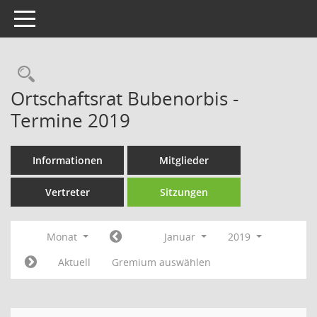
Toggle navigation
Rechercheauswahl
Ortschaftsrat Bubenorbis -
Termine 2019
Informationen
Mitglieder
Vertreter
Sitzungen
Monat
Januar
2019
Aktuell
Gremium auswählen