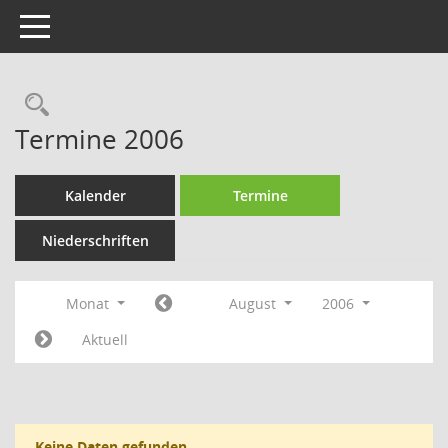
Toggle navigation
Rechercheauswahl
Termine 2006
Kalender
Termine
Niederschriften
Monat
August
2006
Aktuell
Keine Daten gefunden.