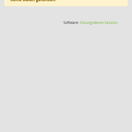
(Wird in
Software:
Sitzungsdienst
Session