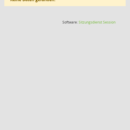
(Wird in
Software:
Sitzungsdienst
Session