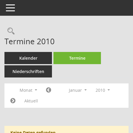
Toggle navigation
Rechercheauswahl
Termine 2010
Kalender
Termine
Niederschriften
Monat
Januar
2010
Aktuell
Keine Daten gefunden.