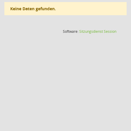
Keine Daten gefunden.
(Wird in
Software:
Sitzungsdienst
Session