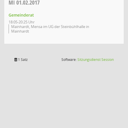
MI
01.02.2017
Gemeinderat
18:05-20:25 Uhr
Mainhardt, Mensa im UG der Steinbühlhalle in
Mainhardt
(Wird in
1 Satz
Software:
Sitzungsdienst
Session