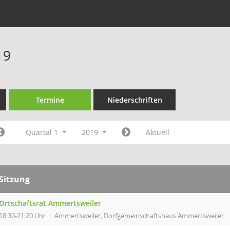
19
Termine
Niederschriften
Quartal 1
2019
Aktuell
Sitzung
Ortschaftsrat Ammertsweiler
18:30-21:20 Uhr
Ammertsweiler, Dorfgemeinschaftshaus Ammertsweiler