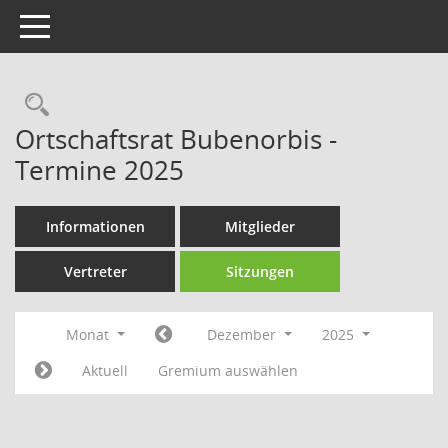
Toggle navigation
Rechercheauswahl
Ortschaftsrat Bubenorbis -
Termine 2025
Informationen
Mitglieder
Vertreter
Sitzungen
Monat
Dezember
2025
Aktuell
Gremium auswählen