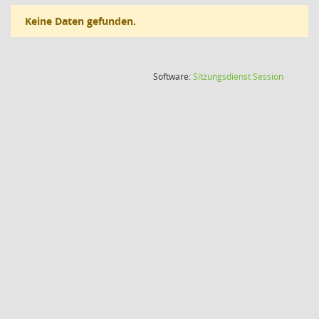
Keine Daten gefunden.
(Wird in
Software:
Sitzungsdienst
Session