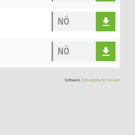
NÖ
NÖ
(Wird in
Software:
Sitzungsdienst
Session