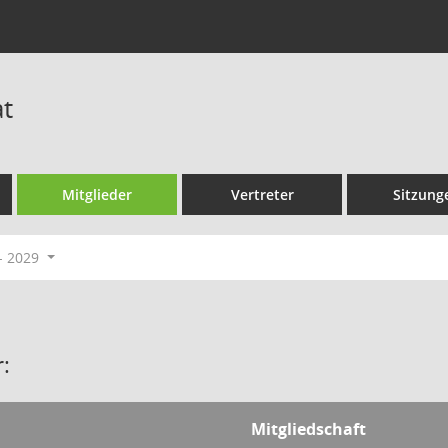
t
Mitglieder
Vertreter
Sitzung
- 2029
:
Mitgliedschaft