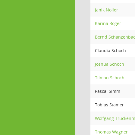
Janik Noller
Karina Röger
Bernd Schanzenba
Claudia Schoch
Joshua Schoch
Tilman Schoch
Pascal Simm
Tobias Stamer
Wolfgang Truckenm
Thomas Wagner