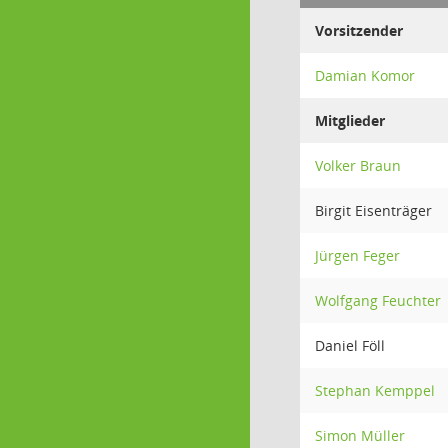
Vorsitzender
Damian Komor
Mitglieder
Volker Braun
Birgit Eisenträger
Jürgen Feger
Wolfgang Feuchter
Daniel Föll
Stephan Kemppel
Simon Müller