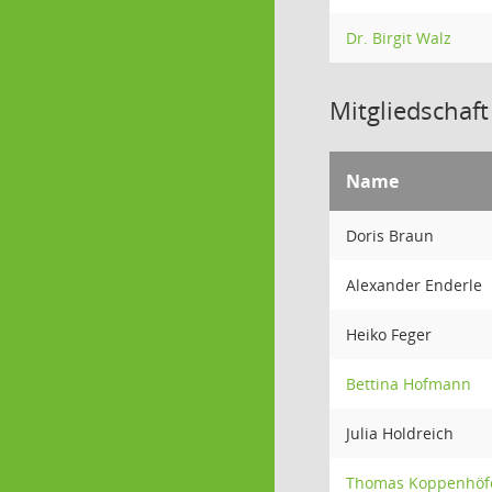
Dr. Birgit Walz
Mitgliedschaft
Name
Doris Braun
Alexander Enderle
Heiko Feger
Bettina Hofmann
Julia Holdreich
Thomas Koppenhöf