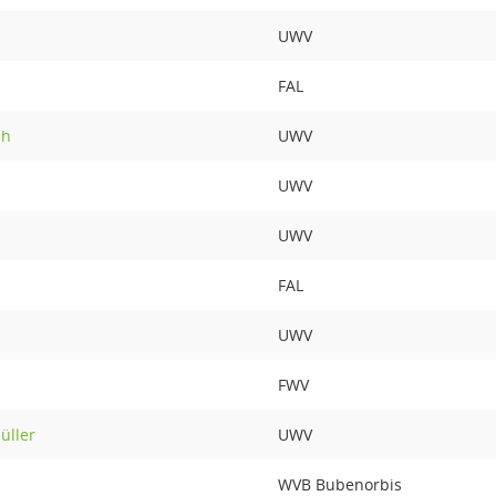
UWV
FAL
ch
UWV
UWV
UWV
FAL
UWV
FWV
üller
UWV
WVB Bubenorbis