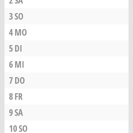
2
SA
3
SO
4
MO
5
DI
6
MI
7
DO
8
FR
9
SA
10
SO