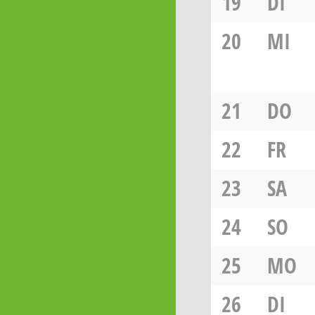
19
DI
20
MI
21
DO
22
FR
23
SA
24
SO
25
MO
26
DI