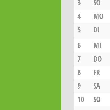
3
SO
4
MO
5
DI
6
MI
7
DO
8
FR
9
SA
10
SO