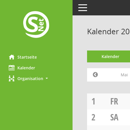
Toggle navigation
Kalender 20
Kalender
Startseite
Kalender
Mai
Organisation
1
FR
2
SA