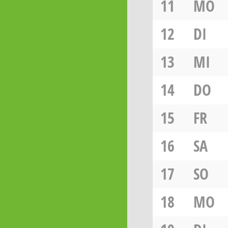
11
MO
12
DI
13
MI
14
DO
15
FR
16
SA
17
SO
18
MO