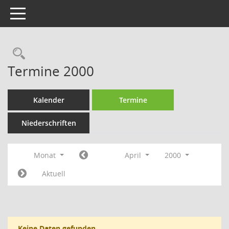
Toggle navigation
Rechercheauswahl
Termine 2000
Kalender
Termine
Niederschriften
Monat
April
2000
Aktuell
Keine Daten gefunden.