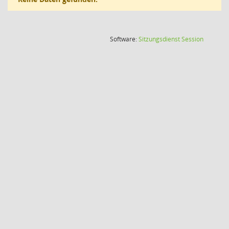
(Wird in
Software:
Sitzungsdienst
Session