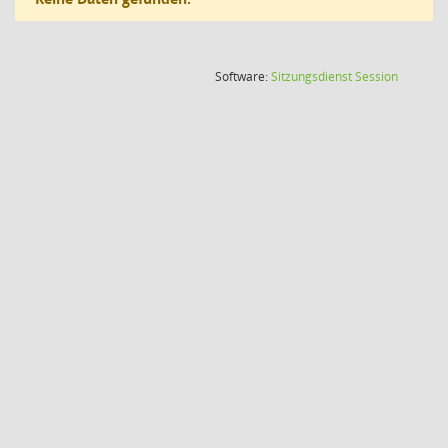
(Wird in
Software:
Sitzungsdienst
Session