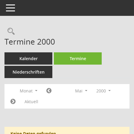
Toggle navigation
Rechercheauswahl
Termine 2000
Kalender
Termine
Niederschriften
Monat
Mai
2000
Aktuell
Keine Daten gefunden.